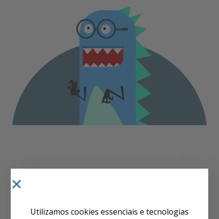
Descubra novas histórias!
Utilizamos cookies essenciais e tecnologias