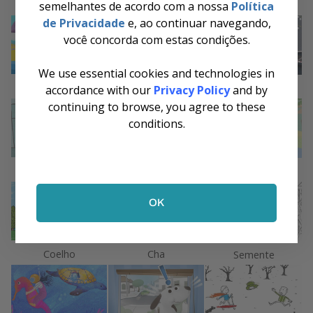
semelhantes de acordo com a nossa
Política
de Privacidade
e, ao continuar navegando,
você concorda com estas condições.
We use essential cookies and technologies in
Menino Praia
Monstrinho
Natal
accordance with our
Privacy Policy
and by
continuing to browse, you agree to these
conditions.
Trocadeiras
Circo
Gravida
OK
Coelho
Cha
Semente