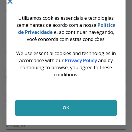
dificuldade, escreve pra gente que vamos entrar em
contato pra entender e ajudar você! Se deixar o Whatsapp
Utilizamos cookies essenciais e tecnologias
tem chance de conseguir resposta mais rápida
semelhantes de acordo com a nossa
Política
de Privacidade
e, ao continuar navegando,
você concorda com estas condições.
We use essential cookies and technologies in
Seu nome (campo obrigatório)
accordance with our
Privacy Policy
and by
continuing to browse, you agree to these
conditions.
Email (campo obrigatório)
Whatsapp (campo recomendado)
OK
Mensagem