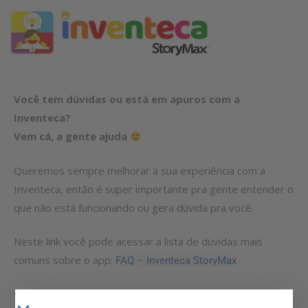
Você tem dúvidas ou está em apuros com a
Inventeca?
Vem cá, a gente ajuda
Queremos sempre melhorar a sua experiência com a
Inventeca, então é super importante pra gente entender o
que não está funcionando ou gera dúvida pra você.
Neste link você pode acessar a lista de dúvidas mais
comuns sobre o app:
FAQ – Inventeca StoryMax
Se depois de dar uma olhada lá, ainda estiver com